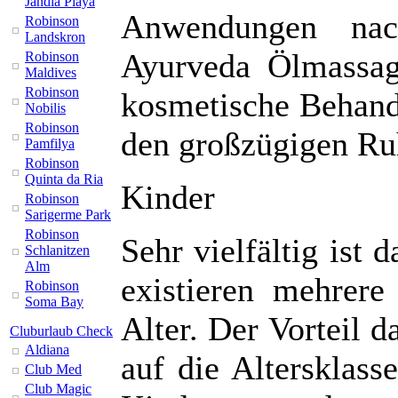
Jandia Playa
Anwendungen nac
Robinson
Landskron
Ayurveda Ölmassa
Robinson
Maldives
Robinson
kosmetische Behand
Nobilis
Robinson
den großzügigen R
Pamfilya
Robinson
Quinta da Ria
Kinder
Robinson
Sarigerme Park
Robinson
Sehr vielfältig ist
Schlanitzen
Alm
existieren mehrer
Robinson
Soma Bay
Alter. Der Vorteil d
Cluburlaub Check
Aldiana
auf die Altersklass
Club Med
Club Magic