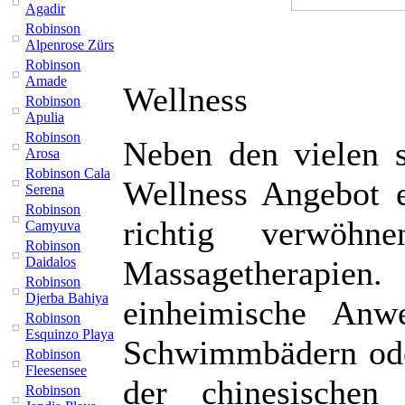
Agadir
Robinson
Alpenrose Zürs
Robinson
Amade
Wellness
Robinson
Apulia
Robinson
Neben den vielen s
Arosa
Robinson Cala
Wellness Angebot e
Serena
Robinson
richtig verwöhn
Camyuva
Robinson
Daidalos
Massagetherapien.
Robinson
Djerba Bahiya
einheimische Anw
Robinson
Esquinzo Playa
Schwimmbädern ode
Robinson
Fleesensee
der chinesischen
Robinson