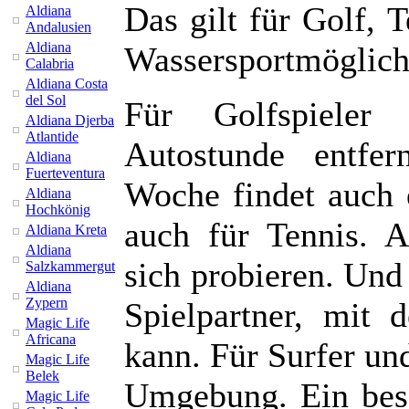
Das gilt für Golf, 
Aldiana
Andalusien
Aldiana
Wassersportmöglich
Calabria
Aldiana Costa
del Sol
Für Golfspieler 
Aldiana Djerba
Atlantide
Autostunde entfe
Aldiana
Fuerteventura
Woche findet auch e
Aldiana
Hochkönig
auch für Tennis. 
Aldiana Kreta
Aldiana
sich probieren. Und 
Salzkammergut
Aldiana
Zypern
Spielpartner, mit 
Magic Life
Africana
kann. Für Surfer und
Magic Life
Belek
Umgebung. Ein beso
Magic Life