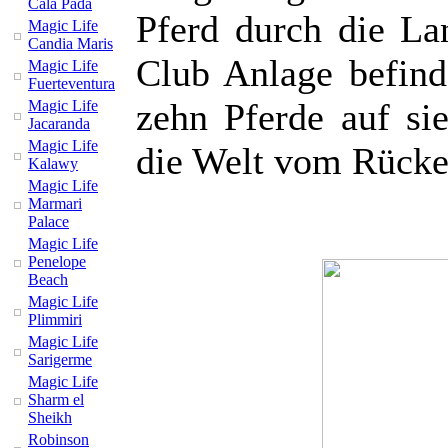
Cala Pada
Pferd durch die La
Magic Life
Candia Maris
Club Anlage befinde
Magic Life
Fuerteventura
zehn Pferde auf sie
Magic Life
Jacaranda
Magic Life
die Welt vom Rücken
Kalawy
Magic Life
Marmari
Palace
Magic Life
Penelope
Beach
Magic Life
Plimmiri
Magic Life
Sarigerme
Magic Life
Sharm el
Sheikh
Robinson