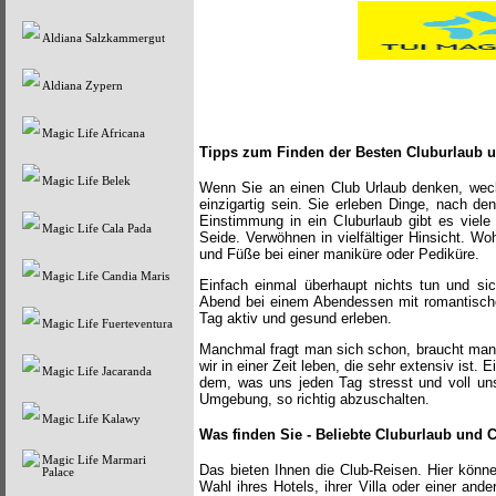
Aldiana Salzkammergut
Aldiana Zypern
Magic Life Africana
Tipps
zum Finden der Besten Cluburlaub 
Magic Life Belek
Wenn Sie an einen Club Urlaub denken, weckt
einzigartig sein. Sie erleben Dinge, nach de
Einstimmung in ein Cluburlaub gibt es viele 
Magic Life Cala Pada
Seide. Verwöhnen in vielfältiger Hinsicht. 
und Füße bei einer maniküre oder Pediküre.
Magic Life Candia Maris
Einfach einmal überhaupt nichts tun und si
Abend bei einem Abendessen mit romantische
Tag aktiv und gesund erleben.
Magic Life Fuerteventura
Manchmal fragt man sich schon, braucht man e
wir in einer Zeit leben, die sehr extensiv ist.
Magic Life Jacaranda
dem, was uns jeden Tag stresst und voll uns
Umgebung, so richtig abzuschalten.
Magic Life Kalawy
Was finden Sie - Beliebte Cluburlaub und 
Magic Life Marmari
Das bieten Ihnen die Club-Reisen. Hier könne
Palace
Wahl ihres Hotels, ihrer Villa oder einer an