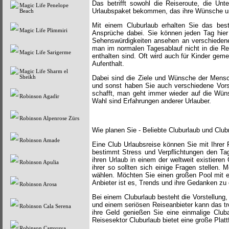
Das betrifft sowohl die Reiseroute, die Unt
Magic Life Penelope
Urlaubspaket bekommen, das ihre Wünsche und
Beach
Mit einem Cluburlaub erhalten Sie das bes
Magic Life Plimmiri
Ansprüche dabei. Sie können jeden Tag hier
Sehenswürdigkeiten ansehen an verschiedenen
man im normalen Tagesablauf nicht in die Rei
Magic Life Sarigerme
enthalten sind. Oft wird auch für Kinder gem
Aufenthalt.
Magic Life Sharm el
Sheikh
Dabei sind die Ziele und Wünsche der Mensc
und sonst haben Sie auch verschiedene Vorst
schafft, man geht immer wieder auf die Wüns
Robinson Agadir
Wahl sind Erfahrungen anderer Urlauber.
Robinson Alpenrose Zürs
Wie planen Sie - Beliebte Cluburlaub und Clu
Robinson Amade
Eine Club Urlaubsreise können Sie mit Ihrer 
bestimmt Stress und Verpflichtungen den Tag
ihren Urlaub in einem der weltweit existiere
Robinson Apulia
ihrer so sollten sich einige Fragen stellen.
wählen. Möchten Sie einen großen Pool mit e
Anbieter ist es, Trends und ihre Gedanken zu 
Robinson Arosa
Bei einem Cluburlaub besteht die Vorstellung,
und einem seriösen Reiseanbieter kann das tro
Robinson Cala Serena
ihre Geld genießen Sie eine einmalige Club
Reisesektor Cluburlaub bietet eine große Platt
Robinson Camyuva