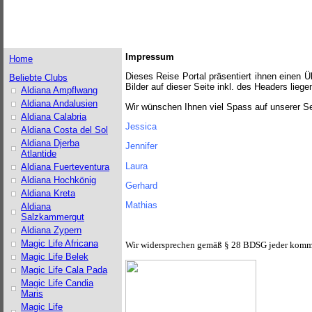
Impressum
Home
Dieses Reise Portal präsentiert ihnen einen Ü
Beliebte Clubs
Bilder auf dieser Seite inkl. des Headers lie
Aldiana Ampflwang
Aldiana Andalusien
Wir wünschen Ihnen viel Spass auf unserer Sei
Aldiana Calabria
Jessica
Aldiana Costa del Sol
Aldiana Djerba
Jennifer
Atlantide
Laura
Aldiana Fuerteventura
Aldiana Hochkönig
Gerhard
Aldiana Kreta
Mathias
Aldiana
Salzkammergut
Aldiana Zypern
Magic Life Africana
Wir widersprechen gemäß § 28 BDSG jeder komme
Magic Life Belek
Magic Life Cala Pada
Magic Life Candia
Maris
Magic Life