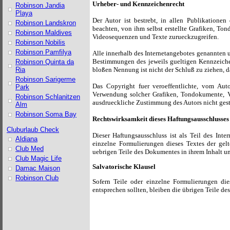
Urheber- und Kennzeichenrecht
Robinson Jandia
Playa
Der Autor ist bestrebt, in allen Publikation
Robinson Landskron
beachten, von ihm selbst erstellte Grafiken, T
Robinson Maldives
Videosequenzen und Texte zurueckzugreifen.
Robinson Nobilis
Robinson Pamfilya
Alle innerhalb des Internetangebotes genannten 
Bestimmungen des jeweils gueltigen Kennzeichen
Robinson Quinta da
bloßen Nennung ist nicht der Schluß zu ziehen, d
Ria
Robinson Sarigerme
Das Copyright fuer veroeffentlichte, vom Autor
Park
Verwendung solcher Grafiken, Tondokumente, V
Robinson Schlanitzen
ausdrueckliche Zustimmung des Autors nicht gest
Alm
Robinson Soma Bay
Rechtswirksamkeit dieses Haftungsausschlusses
Cluburlaub Check
Dieser Haftungsausschluss ist als Teil des Int
Aldiana
einzelne Formulierungen dieses Textes der gelt
Club Med
uebrigen Teile des Dokumentes in ihrem Inhalt un
Club Magic Life
Salvatorische Klausel
Damac Maison
Robinson Club
Sofern Teile oder einzelne Formulierungen die
entsprechen sollten, bleiben die übrigen Teile d