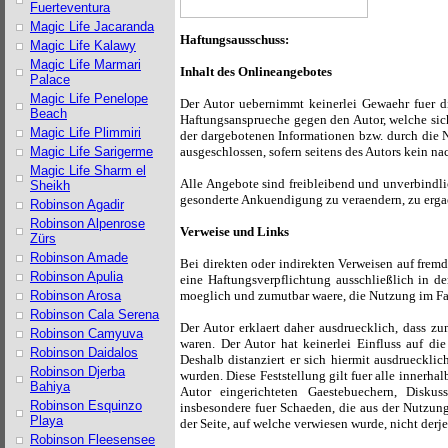
Fuerteventura
Magic Life Jacaranda
Haftungsausschuss:
Magic Life Kalawy
Magic Life Marmari
Inhalt des Onlineangebotes
Palace
Magic Life Penelope
Der Autor uebernimmt keinerlei Gewaehr fuer die
Beach
Haftungsansprueche gegen den Autor, welche sich
Magic Life Plimmiri
der dargebotenen Informationen bzw. durch die N
ausgeschlossen, sofern seitens des Autors kein na
Magic Life Sarigerme
Magic Life Sharm el
Alle Angebote sind freibleibend und unverbindlic
Sheikh
gesonderte Ankuendigung zu veraendern, zu ergaen
Robinson Agadir
Robinson Alpenrose
Verweise und Links
Zürs
Robinson Amade
Bei direkten oder indirekten Verweisen auf fremd
Robinson Apulia
eine Haftungsverpflichtung ausschließlich in d
moeglich und zumutbar waere, die Nutzung im Fall
Robinson Arosa
Robinson Cala Serena
Der Autor erklaert daher ausdruecklich, dass zu
Robinson Camyuva
waren. Der Autor hat keinerlei Einfluss auf di
Robinson Daidalos
Deshalb distanziert er sich hiermit ausdruecklic
Robinson Djerba
wurden. Diese Feststellung gilt fuer alle innerh
Bahiya
Autor eingerichteten Gaestebuechern, Diskuss
Robinson Esquinzo
insbesondere fuer Schaeden, die aus der Nutzung
Playa
der Seite, auf welche verwiesen wurde, nicht derje
Robinson Fleesensee