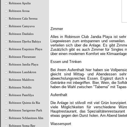
Robinson Apulia
Robinson Arosa
Robinson Cala Serena
Robinson Camyuva
Zimmer
Robinson Daidalos
Alles in Robinson Club Jandia Playa ist sehr
Liegewiesen zum entspannen und verweilen. 
Robinson Djerba Bahiya
verteilen sich über die Anlage. Es gibt Zim
Zusätzlich gibt es auch Zimmer für Singles m
Robinson Esquinzo Playa
über einen modernen Komfort wie Klimaanlage, 
Robinson Fleesensee
Essen und Trinken
Robinson Jandia Playa
Bei ihrem Aufenthalt hier haben sie Vollpens
Robinson Landskron
gleicht sind Mittag- und Abendessen sehr
abwechslungsreiches Essen. Ergänzt durch e
Robinson Maldives
Getränke mit inbegriffen. Bier, Wein, die Sof
haben die Wahl zwischen "Taberna" mit Tapas-
Robinson Nobilis
Aufenthalt
Robinson Pamfilya
Die Anlage ist stilvoll mit viel Grün konzipie
Robinson Quinta da Ria
viele Möglichkeiten für verschiedene Wüns
Robinson Sarigerme Park
Hauptrestaurant, das Spezialitätenrestauran
etwas gegen den Durst holen. Am Abend bietet
Robinson Schlanitzen Alm
Wassersport
Robinson Soma Bay