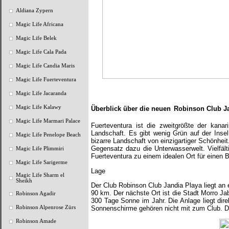
Aldiana Zypern
Magic Life Africana
Magic Life Belek
Magic Life Cala Pada
Magic Life Candia Maris
Magic Life Fuerteventura
Magic Life Jacaranda
Magic Life Kalawy
Überblick über die neuen
Robinson Club J
Magic Life Marmari Palace
Fuerteventura ist die zweitgrößte der kanar
Landschaft. Es gibt wenig Grün auf der Inse
Magic Life Penelope Beach
bizarre Landschaft von einzigartiger Schönhe
Gegensatz dazu die Unterwasserwelt. Vielfält
Magic Life Plimmiri
Fuerteventura zu einem idealen Ort für einen 
Magic Life Sarigerme
Lage
Magic Life Sharm el
Sheikh
Der Club Robinson Club Jandia Playa liegt an
90 km. Der nächste Ort ist die Stadt Morro Jab
Robinson Agadir
300 Tage Sonne im Jahr. Die Anlage liegt dire
Robinson Alpenrose Zürs
Sonnenschirme gehören nicht mit zum Club. D
Robinson Amade