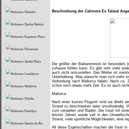
Beschreibung der Calimera Es Talaial Ang
Robinson Daidalos
Robinson Djerba Bahiya
Robinson Esquinzo Playa
Robinson Fleesensee
Robinson Jandia Playa
Die größte der Baleareninsel ist besonders b
zuhause fühlen kann. Es gibt sehr viele and
auch nicht umzustellen. Das Wetter ist meis
Robinson Landskron
Unterhaltung. Was wünscht man sich mehr im 
Verbindung nach Mallorca haben. Nach ca. 2
schon noch etwas mehr Zeit. Es ist auch nicht
Robinson Maldives
Mallorca
Robinson Nobilis
Nach einer kurzen Flugzeit sind sie direkt a
Strand zu beschränken wäre unvollständig. Vor
zum verweilen und Baden. Die Insel mit ein
Robinson Pamfilya
letzten Jahren wurde viel in den Umweltschu
Strand, viele sportliche Möglichkeiten, eine r
Robinson Quinta da Ria
All diese Eigenschaften machen die Insel in