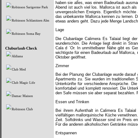
haben sie alles, was einen Badeurlaub ausmac
Abend ist auch viel los. Mallorca ist auch a
Robinson Sarigerme Park
unvergesslichen Ereignis. Eigentlich möcht
das unbekannte Mallorca kennen zu lernen. Da
Robinson Schlanitzen Alm
etwas anders geht. Dazu jede Menge Landsch
Lage
Robinson Soma Bay
Die Clubanlage Calimera Es Talaial liegt de
wunderschön. Die Anlage liegt direkt in Str
Cala d `Or. In unmittelbarer Nähe gibt es G
Cluburlaub Check
wichtigste für einen Badeurlaub auf Mallorca, 
Aldiana
Oktober geöffnet.
Zimmer
Club Med
Bei der Planung der Clubanlage wurde darauf g
Apartments zu. Sie wurden im traditionellen 
Club Magic Life
Unterkünfte für verschiedene Ansprüche. Die 
komfortabel und komplett renoviert. Die Unte
den Safe müssen sie aber separat bezahlen. 
Damac Maison
Essen und Trinken
Robinson Club
Bei ihrem Aufenthalt in Calimera Es Talaial 
vielfältigen mallorquinische Küche verwöhnen
Zeit. Softdrinks und Wasser sind im Preis ent
Für die anderen alkoholischen Getränke müsse
Entspannen