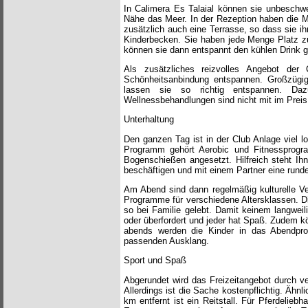
In Calimera Es Talaial können sie unbeschwe
Nähe das Meer. In der Rezeption haben die Mö
zusätzlich auch eine Terrasse, so dass sie i
Kinderbecken. Sie haben jede Menge Platz zu
können sie dann entspannt den kühlen Drink 
Als zusätzliches reizvolles Angebot der
Schönheitsanbindung entspannen. Großzügi
lassen sie so richtig entspannen. Da
Wellnessbehandlungen sind nicht mit im Preis
Unterhaltung
Den ganzen Tag ist in der Club Anlage viel l
Programm gehört Aerobic und Fitnessprogra
Bogenschießen angesetzt. Hilfreich steht Ihn
beschäftigen und mit einem Partner eine runde
Am Abend sind dann regelmäßig kulturelle Ve
Programme für verschiedene Altersklassen. Die
so bei Familie gelebt. Damit keinem langweili
oder überfordert und jeder hat Spaß. Zudem k
abends werden die Kinder in das Abendpro
passenden Ausklang.
Sport und Spaß
Abgerundet wird das Freizeitangebot durch v
Allerdings ist die Sache kostenpflichtig. Ähnl
km entfernt ist ein Reitstall. Für Pferdelieb