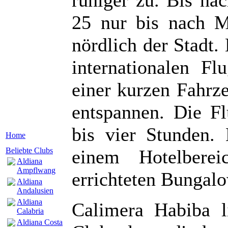
25 nur bis nach M
nördlich der Stadt. 
internationalen F
einer kurzen Fahrz
entspannen. Die Fl
bis vier Stunden.
Home
einem Hotelberei
Beliebte Clubs
Aldiana
Ampflwang
errichteten Bungal
Aldiana
Andalusien
Aldiana
Calimera Habiba l
Calabria
Aldiana Costa