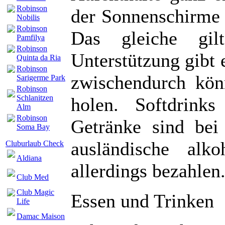
Robinson
der Sonnenschirme 
Nobilis
Robinson
Das gleiche gi
Pamfilya
Robinson
Unterstützung gibt 
Quinta da Ria
Robinson
zwischendurch kön
Sarigerme Park
Robinson
Schlanitzen
holen. Softdrinks
Alm
Robinson
Getränke sind bei
Soma Bay
ausländische alk
Cluburlaub Check
Aldiana
allerdings bezahlen
Club Med
Club Magic
Essen und Trinken
Life
Damac Maison