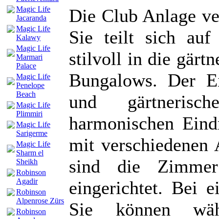
Magic Life
Die Club Anlage ve
Jacaranda
Magic Life
Sie teilt sich au
Kalawy
Magic Life
stilvoll in die gär
Marmari
Palace
Bungalows. Der Ei
Magic Life
Penelope
Beach
und gärtnerisc
Magic Life
Plimmiri
harmonischen Eindr
Magic Life
Sarigerme
mit verschiedenen 
Magic Life
Sharm el
sind die Zimmer
Sheikh
Robinson
Agadir
eingerichtet. Bei 
Robinson
Alpenrose Zürs
Sie können wä
Robinson