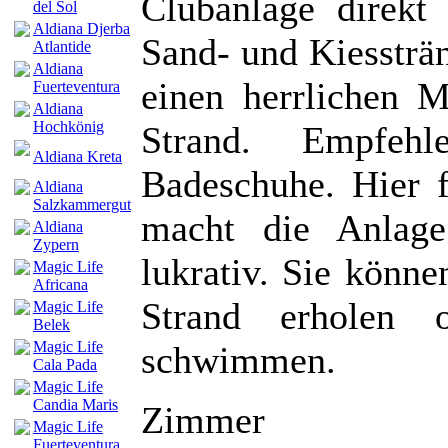
Clubanlage direkt
del Sol
Aldiana Djerba
Sand- und Kiessträ
Atlantide
Aldiana
einen herrlichen 
Fuerteventura
Aldiana
Hochkönig
Strand. Empfehl
Aldiana Kreta
Badeschuhe. Hier f
Aldiana
Salzkammergut
macht die Anlage
Aldiana
Zypern
lukrativ. Sie könn
Magic Life
Africana
Strand erholen
Magic Life
Belek
Magic Life
schwimmen.
Cala Pada
Magic Life
Candia Maris
Zimmer
Magic Life
Fuerteventura