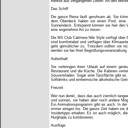
Relikte aus vergangenen Zeiten. An den berüh
Das Schiff
Die ganze Reise läuft geruhsam ab. Sie könn
dem Oberdeck haben sie einen Pool, eine
Sonnendeck. Entspannt können sie hier den Ve
eine angenehme Art zu reisen.
Die MS Club Calimera Nile Style verfügt über
sind komfortabel und verfügen über Klimaanlag
geht gemütlicher zu. Trotzdem sollten sie ni
werden sie bei Ihrer Begrüßungsveranstaltung i
Aufenthalt
Sie verbringen ihren Urlaub auf einem gerä
Restaurant und die Küche. Die Kabinen verte
Souvenirladen. Sogar eine Tanzfläche gibt es.
Softdrinks und einheimische alkoholische Getr
Freizeit
Wer nun denkt, dass das auch ziemlich langwe
und sonnen, sie haben aber noch andere Mög
Ein Animationsprogramm gibt es auch. In der
immer einiges los. Die ganze Zeit haben sie 
Insidertipps erhalten. Es ist auch möglich, d
Hurghada zu kombinieren.
Ausflüge