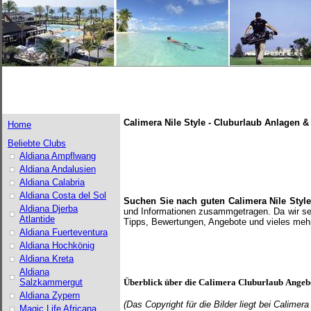
Calimera Nile Style - Cluburlaub Anlagen & 
Home
Beliebte Clubs
Aldiana Ampflwang
Aldiana Andalusien
Aldiana Calabria
Aldiana Costa del Sol
Suchen Sie nach guten Calimera Nile Styl
Aldiana Djerba
und Informationen zusammgetragen. Da wir selb
Atlantide
Tipps, Bewertungen, Angebote und vieles mehr
Aldiana Fuerteventura
Aldiana Hochkönig
Aldiana Kreta
Aldiana
Salzkammergut
Überblick über die
Calimera
Cluburlaub Angeb
Aldiana Zypern
(Das Copyright für die Bilder
liegt bei Calimer
Magic Life Africana