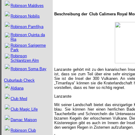
Robinson Maldives
Beschreibung der
Club Calimera Royal Mo
Robinson Nobilis
Robinson Pamfilya
Robinson Quinta da
Ria
Robinson Sarigerme
Park
Robinson
Schlanitzen Alm
Robinson Soma Bay
Lanzarote gehört mit zu den kanarischen Inse
ist, dass sie zum Teil über eine sehr einzig
Sie ist die Insel der 300 Vulkanen. An vie
Cluburlaub Check
„Timanfaya“ können sie die Kraterlandschaft h
vorstellen, dass es hier so richtig regnet.
Aldiana
Lanzarote
Club Med
Mit seiner Landschaft bietet das einzigartige 
blau. Sie können hier einen herrlichen Bad
Club Magic Life
Taucherbrille und Schnorcheln die Unterwass
bizarren Kegeln der erloschenen Vulkane. D
Damac Maison
Küstenregion gibt es auch im Innern der Inse
den wenigen Regen in Zisternen aufzufangen.
Robinson Club