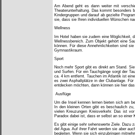
Am Abend geht es dann weiter mit verschie
Theaterunterhaltung. Das kommt besonders be
Kindergruppen und darauf ab gezielte Progra
sie, dass sie Ihren individuellen Wünschen n
Wellness
Im Hotel haben sie zudem eine Möglichkeit, da
Wellnessbereich. Zum Objekt gehört eine Sau
können. Für diese Annehmlichkeiten sind sie
Gymnastikraum.
Sport
Noch mehr Sport gibt es direkt am Stand. Sie
und Surfen. Für ein Tauchgänge sorgt der Tau
ca. 4 km entfernt. Tauchen im Atlantik ist ein
es zwei Asphaltplätze in der Clubanlage. Fü
entdecken möchten, dann können sie hier das
Ausflüge
Um die Insel kennen lernen bieten sich am be
In den kleinen Orten gibt es beschaulich zu
vielen Kreuzungen Kreisverkehr. Das ist vor
Paradox dabei ist, dass er selbst an so einer 
Es gibt einige sehr sehenswerte Ziele. Dazu
del Agua. Auf ihrer Fahrt werden sie aber auc
begleiten. Wenn sie sich einzubringen mitneh