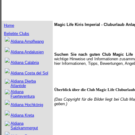
Magic Life Kiris Imperial - Cluburlaub Anla
Home
Beliebte Clubs
Aldiana Ampflwang
Aldiana Andalusien
Suchen Sie nach guten Club Magic Life 
wichtige Hinweise und Informationen zusammge
Aldiana Calabria
hier Informationen, Tipps, Bewertungen, Ange
Aldiana Costa del Sol
Aldiana Djerba
Atlantide
Überblick über die
Club Magic Life
Cluburlaub
Aldiana
Fuerteventura
(Das Copyright für die Bilder
liegt bei Club M
geben.
)
Aldiana Hochkönig
Aldiana Kreta
Aldiana
Salzkammergut