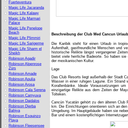
Fuerteventura
Magic Life Jacaranda
Magic Life Kalawy
Magic Life Marmari
Palace
Magic Life Penelope
Beach
Beschreibung der Club Med Cancun Urlau
Magic Life Plimmiri
Magic Life Sarigerme
Die Karibik steht für einen Urlaub in trop
Aufenthalt, gastfreundliche Menschen und ve
Magic Life Sharm el
historische Relikte längst vergangener Zeiten
Sheikh
bietet viele herrliche Badeorte. So haben sie
Robinson Agadir
der mexikanischen Kultur.
Robinson Alpenrose
Zürs
Lage
Robinson Amade
Das Club Resorts liegt außerhalb der Stadt C
Robinson Apulia
Wasser in einer ruhigen Lagune. Ein Strand w
Robinson Arosa
Korallenbänke. Ideale Voraussetzungen um 
Robinson Cala Serena
einzigartige Relikte aus dem Zeiten der May
Tolteken.
Robinson Camyuva
Robinson Daidalos
Cancún Yucatán gehört zu den älteren Club 
Robinson Djerba
km. Die Einrichtungen orientieren sich an den
Bahiya
Umgebung. Im Hauptgebäude haben sie neben 
Bar und einem kostenpflichtigen Internetzuga
Robinson Esquinzo
Playa
Robinson Fleesensee