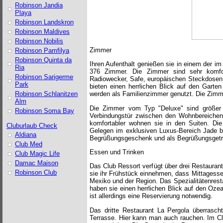
Robinson Jandia
Playa
Robinson Landskron
Robinson Maldives
Robinson Nobilis
Zimmer
Robinson Pamfilya
Robinson Quinta da
Ihren Aufenthalt genießen sie in einem der i
Ria
376 Zimmer. Die Zimmer sind sehr komforta
Robinson Sarigerme
Radiowecker, Safe, europäischen Steckdosen 
Park
bieten einen herrlichen Blick auf den Garte
Robinson Schlanitzen
werden als Familienzimmer genutzt. Die Zimm
Alm
Die Zimmer vom Typ "Deluxe" sind größer 
Robinson Soma Bay
Verbindungstür zwischen den Wohnbereichen
komfortabler wohnen sie in den Suiten. Di
Cluburlaub Check
Gelegen im exklusiven Luxus-Bereich Jade bi
Aldiana
Begrüßungsgeschenk und als Begrüßungsget
Club Med
Essen und Trinken
Club Magic Life
Damac Maison
Das Club Ressort verfügt über drei Restaurant
Robinson Club
sie ihr Frühstück einnehmen, dass Mittagesse
Mexiko und der Region. Das Spezialitätenresta
haben sie einen herrlichen Blick auf den Oz
ist allerdings eine Reservierung notwendig.
Das dritte Restaurant La Pergola überrasch
Terrasse. Hier kann man auch rauchen. Im C