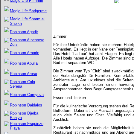
Magic Life Plimmiri
Magic Life Sarigerme
Magic Life Sharm el
Sheikh
Robinson Agadir
Zimmer
Robinson Alpenrose
Zürs
Für ihre Unterkünfte haben sie mehrere Hotel
vorhanden. Es liegt in der Nähe der Tennisplä
Robinson Amade
Das Hotel "La Tour" hat acht Etagen. Es lie
Alle Hotels haben Aufzüge. Die Zimmer sind z
Bad mit separatem WC.
Robinson Apulia
Die Zimmer vom Typ "Club" sind zweckmäßig e
Robinson Arosa
der Verbindungstür für Familien. Komfortabl
Ambiente aus. Am luxuriöses sind die Suiten.
Robinson Cala
zentraler Lage und bieten einen hervorr
Serena
Ansprechpartner, dass Begrüßungsgeschenk u
Robinson Camyuva
Essen und Trinken
Robinson Daidalos
Für die kulinarische Versorgung stehen drei R
Buffetform. Dabei ist viel Auswahl angesagt.
Robinson Djerba
auch viele Salate und Obst. Vielfältig und
Bahiya
Ausblick.
Robinson Esquinzo
Zusätzlich haben sie noch die Möglichkeit 
Playa
Restaurant ist nachmittags und am Abend geöf