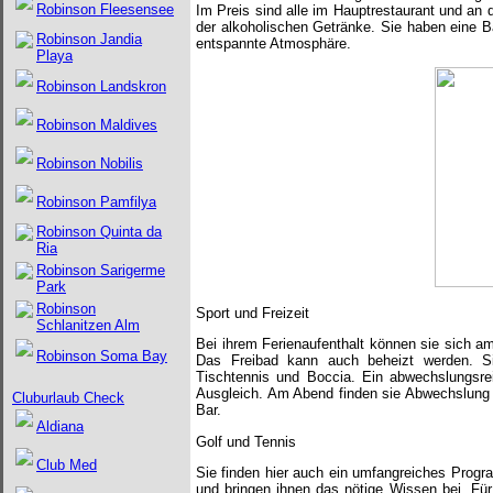
Robinson Fleesensee
Im Preis sind alle im Hauptrestaurant und an 
der alkoholischen Getränke. Sie haben eine 
Robinson Jandia
entspannte Atmosphäre.
Playa
Robinson Landskron
Robinson Maldives
Robinson Nobilis
Robinson Pamfilya
Robinson Quinta da
Ria
Robinson Sarigerme
Park
Robinson
Sport und Freizeit
Schlanitzen Alm
Bei ihrem Ferienaufenthalt können sie sich a
Robinson Soma Bay
Das Freibad kann auch beheizt werden. Sie
Tischtennis und Boccia. Ein abwechslungsre
Ausgleich. Am Abend finden sie Abwechslung
Cluburlaub Check
Bar.
Aldiana
Golf und Tennis
Club Med
Sie finden hier auch ein umfangreiches Progr
und bringen ihnen das nötige Wissen bei. Fü