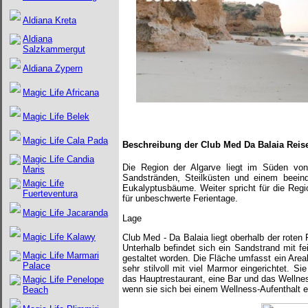
Aldiana Kreta
Aldiana
Salzkammergut
Aldiana Zypern
Magic Life Africana
Magic Life Belek
Magic Life Cala Pada
Beschreibung der Club Med Da Balaia Reis
Magic Life Candia
Die Region der Algarve liegt im Süden von P
Maris
Sandstränden, Steilküsten und einem beeind
Magic Life
Eukalyptusbäume. Weiter spricht für die Reg
Fuerteventura
für unbeschwerte Ferientage.
Magic Life Jacaranda
Lage
Magic Life Kalawy
Club Med - Da Balaia liegt oberhalb der roten
Unterhalb befindet sich ein Sandstrand mit f
Magic Life Marmari
gestaltet worden. Die Fläche umfasst ein Are
Palace
sehr stilvoll mit viel Marmor eingerichtet. 
das Hauptrestaurant, eine Bar und das Wellnes
Magic Life Penelope
wenn sie sich bei einem Wellness-Aufenthalt 
Beach