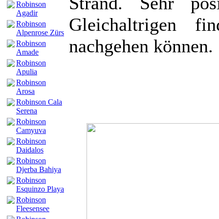
Strand. Sehr pos
Robinson
Agadir
Gleichaltrigen f
Robinson
Alpenrose Zürs
nachgehen können.
Robinson
Amade
Robinson
Apulia
Robinson
Arosa
Robinson Cala
Serena
Robinson
Camyuva
Robinson
Daidalos
Robinson
Djerba Bahiya
Robinson
Esquinzo Playa
Robinson
Fleesensee