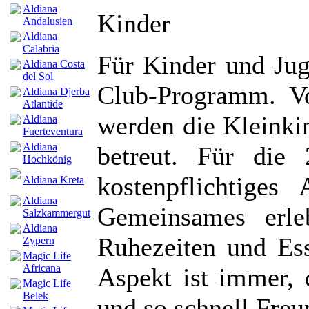
Aldiana
Kinder
Andalusien
Aldiana
Calabria
Für Kinder und Juge
Aldiana Costa
del Sol
Club-Programm. V
Aldiana Djerba
Atlantide
werden die Kleink
Aldiana
Fuerteventura
Aldiana
betreut. Für die
Hochkönig
kostenpflichtige
Aldiana Kreta
Aldiana
Gemeinsames erle
Salzkammergut
Aldiana
Ruhezeiten und Ess
Zypern
Magic Life
Africana
Aspekt ist immer, 
Magic Life
Belek
und so schnell Freu