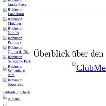
Robinson
Jandia Playa
Robinson
Landskron
Robinson
Maldives
Robinson
Nobilis
Robinson
Pamfilya
Robinson
Überblick über den
Quinta da Ria
Robinson
Sarigerme Park
Robinson
Schlanitzen
Alm
Robinson
Soma Bay
Cluburlaub Check
Aldiana