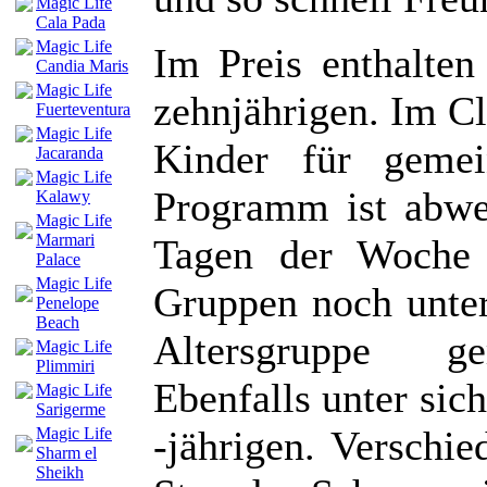
Magic Life
Cala Pada
Magic Life
Im Preis enthalten
Candia Maris
Magic Life
zehnjährigen. Im C
Fuerteventura
Magic Life
Kinder für geme
Jacaranda
Magic Life
Programm ist abwe
Kalawy
Magic Life
Marmari
Tagen der Woche 
Palace
Magic Life
Gruppen noch untert
Penelope
Beach
Altersgruppe ge
Magic Life
Plimmiri
Ebenfalls unter sich
Magic Life
Sarigerme
-jährigen. Verschi
Magic Life
Sharm el
Sheikh