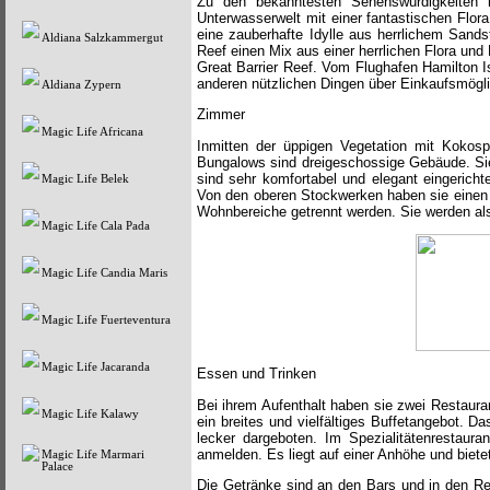
Zu den bekanntesten Sehenswürdigkeiten in
Unterwasserwelt mit einer fantastischen Flora
eine zauberhafte Idylle aus herrlichem Sand
Aldiana Salzkammergut
Reef einen Mix aus einer herrlichen Flora un
Great Barrier Reef. Vom Flughafen Hamilton Is
anderen nützlichen Dingen über Einkaufsmögli
Aldiana Zypern
Zimmer
Magic Life Africana
Inmitten der üppigen Vegetation mit Kokosp
Bungalows sind dreigeschossige Gebäude. Sie
sind sehr komfortabel und elegant eingerichte
Magic Life Belek
Von den oberen Stockwerken haben sie einen h
Wohnbereiche getrennt werden. Sie werden al
Magic Life Cala Pada
Magic Life Candia Maris
Magic Life Fuerteventura
Magic Life Jacaranda
Essen und Trinken
Bei ihrem Aufenthalt haben sie zwei Restauran
Magic Life Kalawy
ein breites und vielfältiges Buffetangebot. Da
lecker dargeboten. Im Spezialitätenrestaur
anmelden. Es liegt auf einer Anhöhe und biete
Magic Life Marmari
Palace
Die Getränke sind an den Bars und in den Res