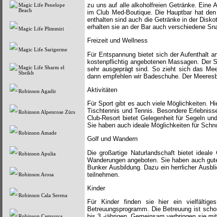
zu uns auf alle alkoholfreien Getränke. Ein
Magic Life Penelope
Beach
im Club Med-Boutique. Die Hauptbar hat den 
enthalten sind auch die Getränke in der Disk
erhalten sie an der Bar auch verschiedene Sn
Magic Life Plimmiri
Freizeit und Wellness
Magic Life Sarigerme
Für Entspannung bietet sich der Aufenthalt a
kostenpflichtig angebotenen Massagen. Der St
Magic Life Sharm el
sehr ausgeprägt sind. So zieht sich das M
Sheikh
dann empfehlen wir Badeschuhe. Der Meeresb
Aktivitäten
Robinson Agadir
Für Sport gibt es auch viele Möglichkeiten. 
Tischtennis und Tennis. Besondere Erlebniss
Robinson Alpenrose Zürs
Club-Resort bietet Gelegenheit für Segeln un
Sie haben auch ideale Möglichkeiten für Schno
Robinson Amade
Golf und Wandern
Die großartige Naturlandschaft bietet ideal
Robinson Apulia
Wanderungen angeboten. Sie haben auch gute 
Bunker Ausbildung. Dazu ein herrlicher Ausb
teilnehmen.
Robinson Arosa
Kinder
Robinson Cala Serena
Für Kinder finden sie hier ein vielfält
Betreuungsprogramm. Die Betreuung ist schon 
bis 3 -jährigen. Gemeinsam verbringen sie mi
Robinson Camyuva