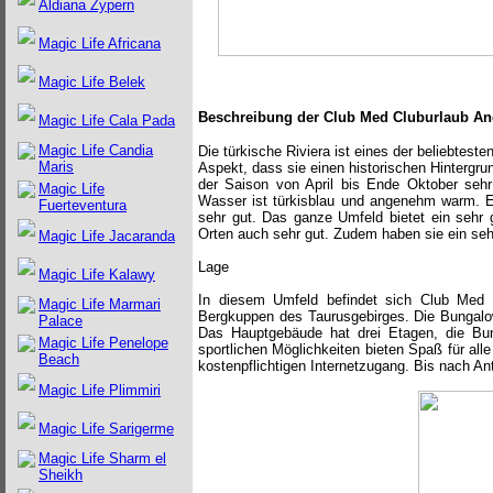
Aldiana Zypern
Magic Life Africana
Magic Life Belek
Beschreibung der Club
Med Cluburlaub An
Magic Life Cala Pada
Magic Life Candia
Die türkische Riviera ist eines der beliebtes
Maris
Aspekt, dass sie einen historischen Hintergr
der Saison von April bis Ende Oktober seh
Magic Life
Wasser ist türkisblau und angenehm warm. Es
Fuerteventura
sehr gut. Das ganze Umfeld bietet ein sehr 
Orten auch sehr gut. Zudem haben sie ein seh
Magic Life Jacaranda
Lage
Magic Life Kalawy
In diesem Umfeld befindet sich Club Med P
Magic Life Marmari
Bergkuppen des Taurusgebirges. Die Bungalows
Palace
Das Hauptgebäude hat drei Etagen, die Bun
Magic Life Penelope
sportlichen Möglichkeiten bieten Spaß für al
Beach
kostenpflichtigen Internetzugang. Bis nach An
Magic Life Plimmiri
Magic Life Sarigerme
Magic Life Sharm el
Sheikh