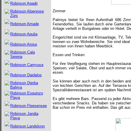
Robinson Agadir
Zimmer
Robinson Alpenrose
Zürs
Palmiye bietet für Ihren Aufenthalt 686 Zim
Robinson Amade
Feriendorfes. Sie laufen durch eine Gartenla
Anlage verteilt in Bungalows oder im Hotel. D
Robinson Apulia
Eingerichtet sind sie mit Klimaanlage, TV, T
trennen so zwei Wohnbereiche. Sie sind ideal 
Robinson Arosa
meisten von ihnen haben Meerblick.
Robinson Cala
Essen und Trinken
Serena
Für ihre Verpflegung stehen im Hauptrestauran
Robinson Camyuva
Speisen, viel Salate, Obst und auch immer vi
essen.
Robinson Daidalos
Sie können aber auch noch in den beiden and
Robinson Djerba
von leichten Gerichten an. Auf der Terrasse 
Bahiya
Spezialitätenrestaurant ist am späten Nachmi
Robinson Esquinzo
Playa
Es gibt mehrere Bars. Passend zu jeder Aktiv
verschiedene Snacks. Da haben sie zwischend
Robinson Fleesensee
Bar schon im Preis mit enthalten. Das gilt auc
Robinson Jandia
Playa
Robinson Landskron