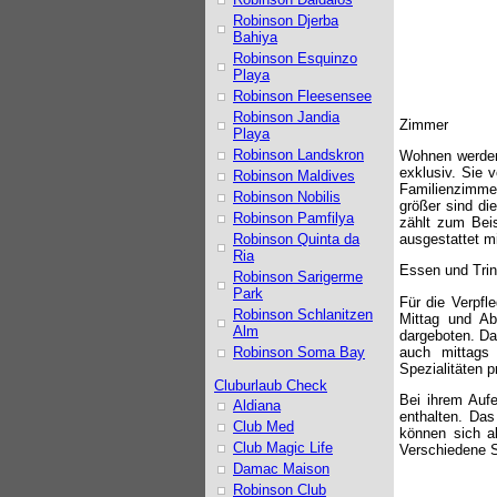
Robinson Djerba
Bahiya
Robinson Esquinzo
Playa
Robinson Fleesensee
Robinson Jandia
Zimmer
Playa
Robinson Landskron
Wohnen werden 
exklusiv. Sie 
Robinson Maldives
Familienzimmer
Robinson Nobilis
größer sind di
Robinson Pamfilya
zählt zum Bei
Robinson Quinta da
ausgestattet 
Ria
Essen und Tri
Robinson Sarigerme
Park
Für die Verpfl
Robinson Schlanitzen
Mittag und Abe
Alm
dargeboten. Da
auch mittags
Robinson Soma Bay
Spezialitäten 
Cluburlaub Check
Bei ihrem Auf
Aldiana
enthalten. Das
Club Med
können sich a
Club Magic Life
Verschiedene S
Damac Maison
Robinson Club