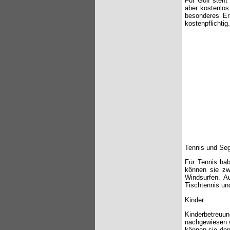
Für Golf steht
aber kostenlos
besonderes Erl
kostenpflichtig.
Tennis und Se
Für Tennis hab
können sie zw
Windsurfen. A
Tischtennis un
Kinder
Kinderbetreu
nachgewiesen we
können sie de