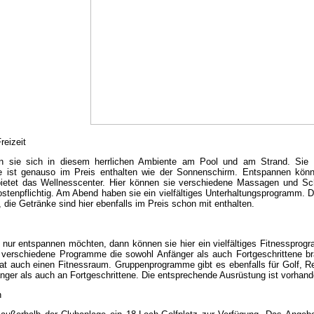
reizeit
n sie sich in diesem herrlichen Ambiente am Pool und am Strand. Sie h
e ist genauso im Preis enthalten wie der Sonnenschirm. Entspannen kö
ietet das Wellnesscenter. Hier können sie verschiedene Massagen und Schö
stenpflichtig. Am Abend haben sie ein vielfältiges Unterhaltungsprogramm. D
 die Getränke sind hier ebenfalls im Preis schon mit enthalten.
 nur entspannen möchten, dann können sie hier ein vielfältiges Fitnessprogr
s verschiedene Programme die sowohl Anfänger als auch Fortgeschrittene br
at auch einen Fitnessraum. Gruppenprogramme gibt es ebenfalls für Golf, R
nger als auch an Fortgeschrittene. Die entsprechende Ausrüstung ist vorhand
n