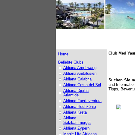
Club Med Yasm
Home
Beliebte Clubs
Aldiana Ampflwang
Aldiana Andalusien
Aldiana Calabria
Suchen Sie n
und Informatio
Aldiana Costa del Sol
Tipps, Bewertu
Aldiana Djerba
Atlantide
Aldiana Fuerteventura
Aldiana Hochkönig
Aldiana Kreta
Aldiana
Salzkammergut
Aldiana Zypern
Magic Life Africana