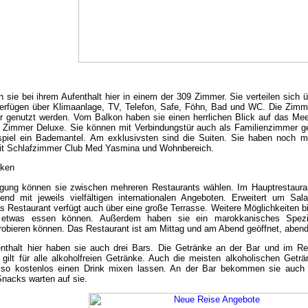
sie bei ihrem Aufenthalt hier in einem der 309 Zimmer. Sie verteilen sich übe
verfügen über Klimaanlage, TV, Telefon, Safe, Föhn, Bad und WC. Die Zimm
 genutzt werden. Vom Balkon haben sie einen herrlichen Blick auf das Meer
e Zimmer Deluxe. Sie können mit Verbindungstür auch als Familienzimmer ge
spiel ein Bademantel. Am exklusivsten sind die Suiten. Sie haben noch me
mit Schlafzimmer Club Med Yasmina und Wohnbereich.
nken
egung können sie zwischen mehreren Restaurants wählen. Im Hauptrestaurant
nd mit jeweils vielfältigen internationalen Angeboten. Erweitert um Sala
s Restaurant verfügt auch über eine große Terrasse. Weitere Möglichkeiten bi
 etwas essen können. Außerdem haben sie ein marokkanisches Spezial
probieren können. Das Restaurant ist am Mittag und am Abend geöffnet, abend
enthalt hier haben sie auch drei Bars. Die Getränke an der Bar und im Re
 gilt für alle alkoholfreien Getränke. Auch die meisten alkoholischen Getr
lso kostenlos einen Drink mixen lassen. An der Bar bekommen sie auch
nacks warten auf sie.