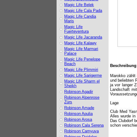
Magic Life Belek
Magic Life Cala Pada
Magic Life Candia
Maris
Magic Life
Fuerteventura
Magic Life Jacaranda
Magic Life Kalawy
Magic Life Marmari
Palace
Magic Life Penelope
Beach
Beschreibung
Magic Life Plimmiri
Magic Life Sarigerme
Marokko zählt 
und beliebten R
Magic Life Sharm el
ja vor langer 
Sheikh
Landschaft mi
Robinson Agadir
Voraussetzunge
Robinson Alpenrose
Zürs
Lage
Robinson Amade
Club Med Yasmi
Robinson Apulia
Alles wurde in 
Robinson Arosa
Das Clubdorf be
Robinson Cala Serena
schon verschie
Robinson Camyuva
Robinson Daidalos