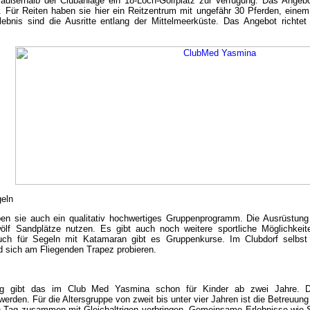
 außerhalb der Clubanlage ein 18-Loch-Golfplatz zur Verfügung. Das Angebot 
. Für Reiten haben sie hier ein Reitzentrum mit ungefähr 30 Pferden, einem 
ebnis sind die Ausritte entlang der Mittelmeerküste. Das Angebot richtet
geln
en sie auch ein qualitativ hochwertiges Gruppenprogramm. Die Ausrüstung 
ölf Sandplätze nutzen. Es gibt auch noch weitere sportliche Möglichkei
uch für Segeln mit Katamaran gibt es Gruppenkurse. Im Clubdorf selbst 
d sich am Fliegenden Trapez probieren.
ung gibt das im Club Med Yasmina schon für Kinder ab zwei Jahre. D
rden. Für die Altersgruppe von zweit bis unter vier Jahren ist die Betreuung 
n Tag zusammen mit Gleichaltrigen verbringen. Gemeinsame Erlebnisse wie