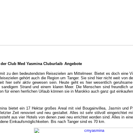
 der Club Med Yasmina Cluburlaib
Angebote
mit zu den bedeutendsten Reisezielen am Mittelmeer. Bietet es doch eine V
eisezielen gehört auch die Region um Tanger. Sie sind hier nicht weit von der
Zeit hier sehr aktiv gewesen sein. Heute geht es hier wesentlich geruhsame 
t sandigem Strand und einem klaren Meer. Die Menschen sind freundlich u
n für einen herrlichen Urlaub können sie in Marokko auch ganz gut einkaufen
na bietet ein 17 Hektar großes Areal mit viel Bougainvillea, Jasmin und P
letzter Zeit renoviert und neu gestaltet. Alles ist sehr stilvoll eingerichte
steht aus vier Hotels von denen zwei neu errichtet worden sind. Alles in eine
dene Einkaufsmöglichkeiten. Bis nach Tanger sind es 70 km.