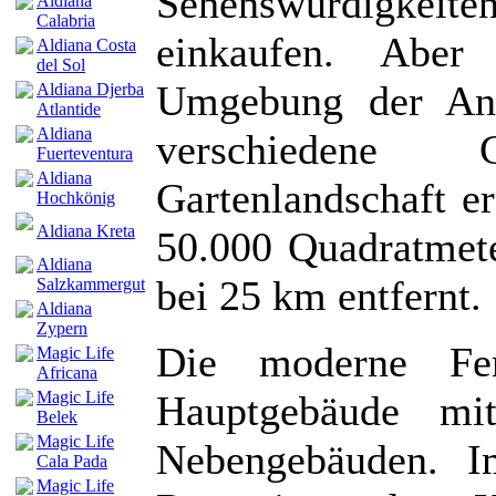
Sehenswürdigkei
Aldiana
Calabria
einkaufen. Aber
Aldiana Costa
del Sol
Umgebung der Anl
Aldiana Djerba
Atlantide
Aldiana
verschiedene 
Fuerteventura
Aldiana
Gartenlandschaft er
Hochkönig
Aldiana Kreta
50.000 Quadratmete
Aldiana
bei 25 km entfernt.
Salzkammergut
Aldiana
Zypern
Die moderne Fer
Magic Life
Africana
Hauptgebäude mi
Magic Life
Belek
Magic Life
Nebengebäuden. I
Cala Pada
Magic Life