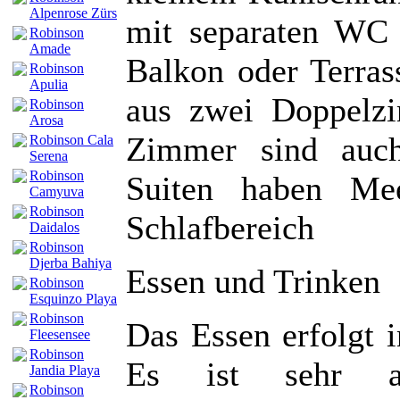
Alpenrose Zürs
mit separaten WC 
Robinson
Amade
Balkon oder Terras
Robinson
Apulia
aus zwei Doppelzi
Robinson
Arosa
Zimmer sind auch
Robinson Cala
Serena
Robinson
Suiten haben Mee
Camyuva
Robinson
Schlafbereich
Daidalos
Robinson
Djerba Bahiya
Essen und Trinken
Robinson
Esquinzo Playa
Robinson
Das Essen erfolgt 
Fleesensee
Robinson
Es ist sehr ab
Jandia Playa
Robinson