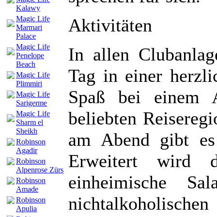
Kalawy
Magic Life
Aktivitäten
Marmari
Palace
Magic Life
In allen Clubanla
Penelope
Beach
Tag in einer herzl
Magic Life
Plimmiri
Spaß bei einem A
Magic Life
Sarigerme
beliebten Reisereg
Magic Life
Sharm el
Sheikh
am Abend gibt es 
Robinson
Agadir
Erweitert wird 
Robinson
Alpenrose Zürs
einheimische Sa
Robinson
Amade
nichtalkoholische
Robinson
Apulia