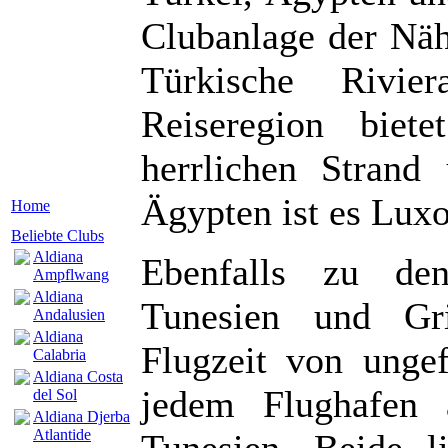
Clubanlage der Näh
Türkische Rivie
Reiseregion biet
herrlichen Strand
Ägypten ist es Lux
Home
Beliebte Clubs
Aldiana
Ebenfalls zu den
Ampflwang
Aldiana
Tunesien und Gri
Andalusien
Aldiana
Flugzeit von unge
Calabria
Aldiana Costa
jedem Flughafen 
del Sol
Aldiana Djerba
Atlantide
Tunesien. Beide l