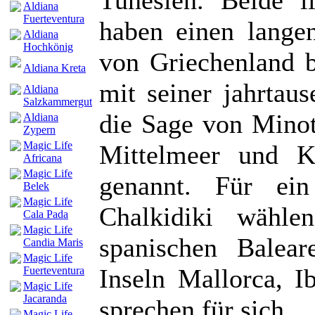
Aldiana
Fuerteventura
haben einen langen
Aldiana
Hochkönig
von Griechenland b
Aldiana Kreta
mit seiner jahrtau
Aldiana
Salzkammergut
die Sage von Minot
Aldiana
Zypern
Magic Life
Mittelmeer und K
Africana
Magic Life
genannt. Für ein
Belek
Magic Life
Chalkidiki wähle
Cala Pada
Magic Life
spanischen Balear
Candia Maris
Magic Life
Inseln Mallorca, I
Fuerteventura
Magic Life
Jacaranda
sprechen für sich.
Magic Life