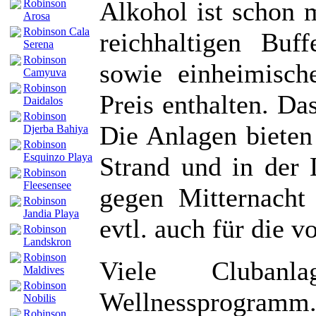
Alkohol ist schon 
Robinson
Arosa
Robinson Cala
reichhaltigen Buf
Serena
Robinson
sowie einheimisch
Camyuva
Robinson
Preis enthalten. Da
Daidalos
Robinson
Die Anlagen biete
Djerba Bahiya
Robinson
Esquinzo Playa
Strand und in der 
Robinson
Fleesensee
gegen Mitternacht
Robinson
Jandia Playa
evtl. auch für die v
Robinson
Landskron
Robinson
Viele Clubanl
Maldives
Robinson
Wellnessprogramm
Nobilis
Robinson