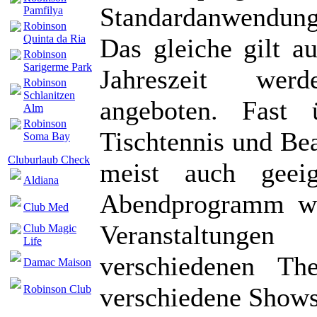
Standardanwendung
Pamfilya
Robinson
Quinta da Ria
Das gleiche gilt a
Robinson
Sarigerme Park
Jahreszeit werd
Robinson
Schlanitzen
angeboten. Fast 
Alm
Robinson
Tischtennis und Be
Soma Bay
Cluburlaub Check
meist auch geei
Aldiana
Abendprogramm wir
Club Med
Veranstaltungen
Club Magic
Life
verschiedenen The
Damac Maison
verschiedene Shows
Robinson Club